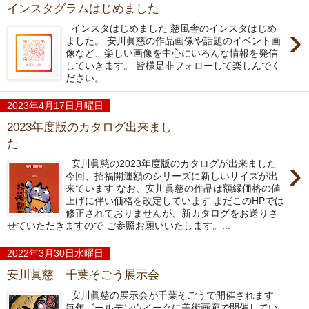
インスタグラムはじめました
›
インスタはじめました 慈風舎のインスタはじめ
ました。 安川眞慈の作品画像や話題のイベント画
像など、楽しい画像を中心にいろんな情報を発信
していきます。 皆様是非フォローして楽しんでく
ださい。
2023年4月17日月曜日
2023年度版のカタログ出来まし
た
›
安川眞慈の2023年度版のカタログが出来ました
今回、招福開運額のシリーズに新しいサイズが出
来ています なお、安川眞慈の作品は額縁価格の値
上げに伴い価格を改定しています まだこのHPでは
修正されておりませんが、新カタログをお送りさ
せていただきますので ご参照お願いいたします。...
2022年3月30日水曜日
安川眞慈 千葉そごう展示会
安川眞慈の展示会が千葉そごうで開催されます
毎年ゴールデンウイークに美術画廊で開催してい