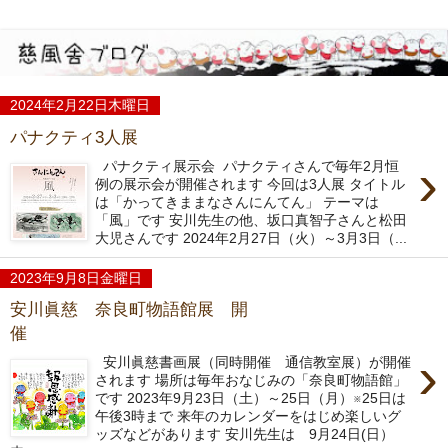
2024年2月22日木曜日
パナクティ3人展
›
パナクティ展示会 パナクティさんで毎年2月恒
例の展示会が開催されます 今回は3人展 タイトル
は「かってきままなさんにんてん」 テーマは
「風」です 安川先生の他、坂口真智子さんと松田
大児さんです 2024年2月27日（火）～3月3日（...
2023年9月8日金曜日
安川眞慈 奈良町物語館展 開
催
›
安川眞慈書画展（同時開催 通信教室展）が開催
されます 場所は毎年おなじみの「奈良町物語館」
です 2023年9月23日（土）～25日（月）※25日は
午後3時まで 来年のカレンダーをはじめ楽しいグ
ッズなどがあります 安川先生は 9月24日(日）