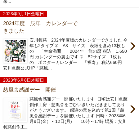
来...
2023年9月1日金曜日
2024年度 辰年 カレンダーで
きました
›
安川眞慈 2024年度版のカレンダーできました 今
年も2タイプ ① A3 サイズ 表紙を含め13枚も
の 「生命満開」 2024年 龍の暦 税込 1,650
円 カレンダーの裏面です ② B2サイズ 1枚も
の ポスターカレンダー 「福寿」 税込660円
安川眞慈公式HP「慈風...
2023年6月8日木曜日
慈風舎感謝デー 開催
慈風舎感謝デー 開催いたします 日頃は安川眞慈
›
創作工房・慈風舎をごひいきいただきましてあり
がとうございます。 感謝の意を込めて第1回「慈
風舎感謝デー」を開催いたします 日時：2023年6
月9日(金）～12日(月) 10時～17時 場所：安川
眞慈創作工...