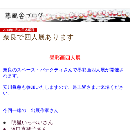
2014年1月30日木曜日
奈良で四人展あります
墨彩画四人展
奈良のスペース・パナクティさんで墨彩画四人展が開催さ
れます。
安川眞慈も参加いたしますので、是非皆さまご来場くださ
い。
今回一緒の 出展作家さん
●
明星いっぺいさん
● 阪口真智子さん