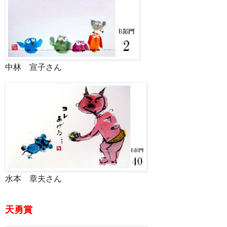
中林 宣子さん
水本 章夫さん
天勇賞