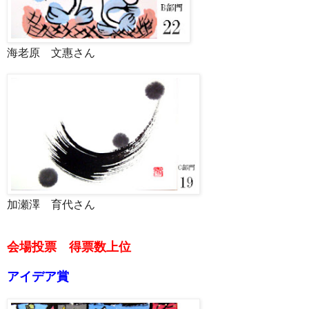
海老原 文惠さん
加瀬澤 育代さん
会場投票 得票数上位
アイデア賞