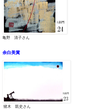
亀野 清子さん
余白美賞
猪木 凱史さん