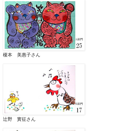
榎本 美惠子さん
辻野 實征さん