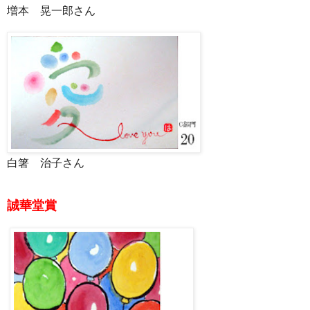
増本 晃一郎さん
白箸 治子さん
誠華堂賞