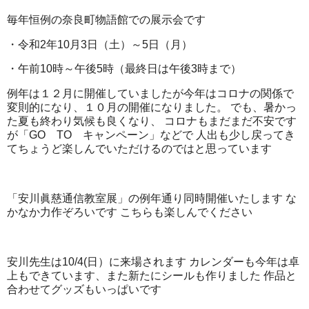
毎年恒例の奈良町物語館での展示会です
・令和2年10月3日（土）～5日（月）
・午前10時～午後5時（最終日は午後3時まで）
例年は１２月に開催していましたが今年はコロナの関係で
変則的になり、１０月の開催になりました。 でも、暑かっ
た夏も終わり気候も良くなり、 コロナもまだまだ不安です
が「GO TO キャンペーン」などで 人出も少し戻ってき
てちょうど楽しんでいただけるのではと思っています
「安川眞慈通信教室展」の例年通り同時開催いたします な
かなか力作ぞろいです こちらも楽しんでください
安川先生は10/4(日）に来場されます カレンダーも今年は卓
上もできています、また新たにシールも作りました 作品と
合わせてグッズもいっぱいです