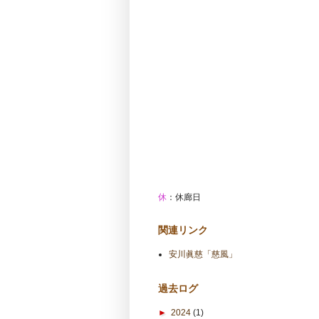
休
：休廊日
関連リンク
安川眞慈「慈風」
過去ログ
►
2024
(1)