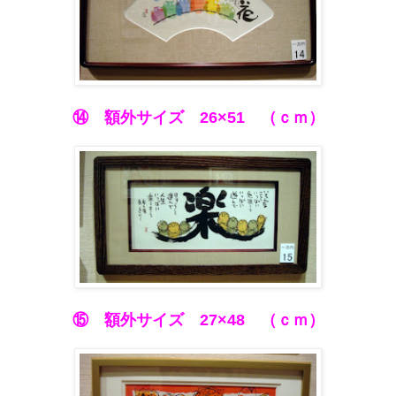
⑭ 額外サイズ 26×51 （ｃｍ）
⑮ 額外サイズ 27×48 （ｃｍ）