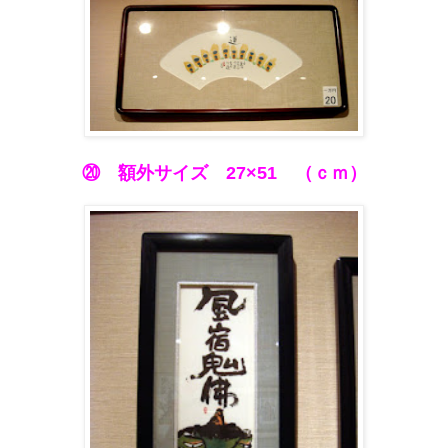
⑳ 額外サイズ 27×51 （ｃｍ）