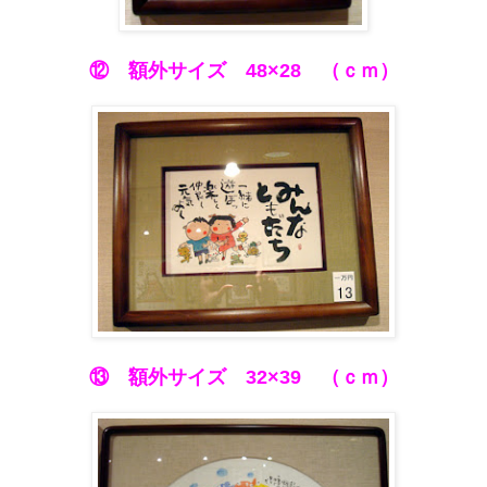
⑫ 額外サイズ 48×28 （ｃｍ）
⑬ 額外サイズ 32×39 （ｃｍ）