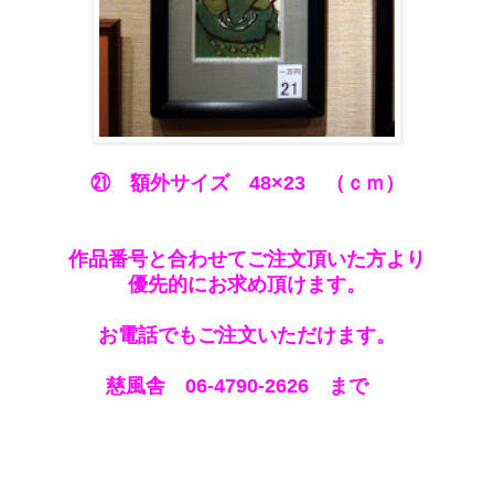
㉑ 額外サイズ 48×23 （ｃｍ）
作品番号と合わせてご注文頂いた方より
優先的にお求め頂けます。
お電話でもご注文いただけます。
慈風舎 06-4790-2626 まで