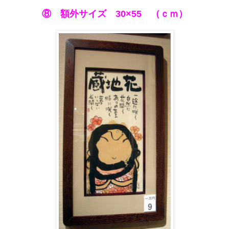
⑧ 額外サイズ 30
×55 （ｃｍ）