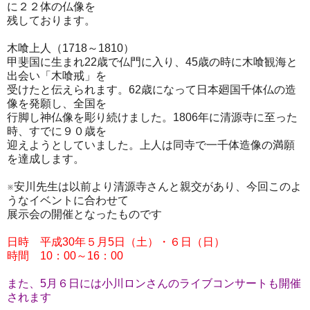
に２２体の仏像を
残しております。
木喰上人（1718～1810）
甲斐国に生まれ22歳で仏門に入り、45歳の時に木喰観海と
出会い「木喰戒」を
受けたと伝えられます。62歳になって日本廻国千体仏の造
像を発願し、全国を
行脚し神仏像を彫り続けました。1806年に清源寺に至った
時、すでに９０歳を
迎えようとしていました。上人は同寺で一千体造像の満願
を達成します。
※安川先生は以前より清源寺さんと親交があり、今回このよ
うなイベントに合わせて
展示会の開催となったものです
日時 平成30年５月5日（土）・６日（日）
時間 10：00～16：00
また、5月６日には小川ロンさんのライブコンサートも開催
されます