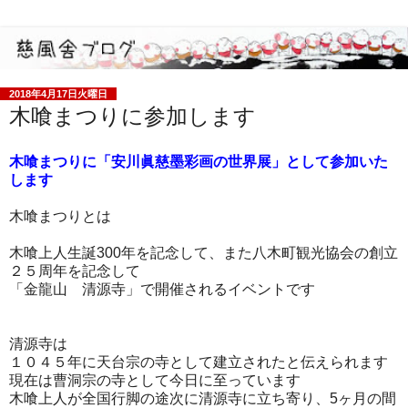
2018年4月17日火曜日
木喰まつりに参加します
木喰まつりに「安川眞慈墨彩画の世界展」として参加いた
します
木喰まつりとは
木喰上人生誕300年を記念して、また八木町観光協会の創立
２５周年を記念して
「金龍山 清源寺」で開催されるイベントです
清源寺は
１０４５年に天台宗の寺として建立されたと伝えられます
現在は曹洞宗の寺として今日に至っています
木喰上人が全国行脚の途次に清源寺に立ち寄り、5ヶ月の間